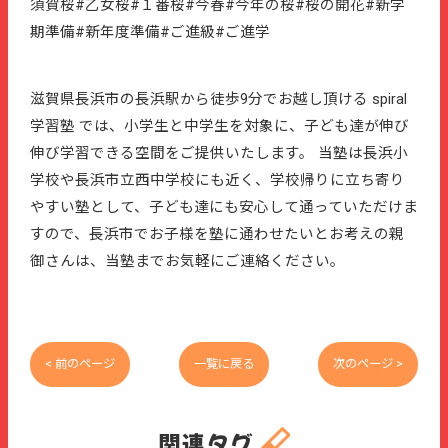
須賀桜#乙女桜#１番桜#今春#今年の桜#桜の開花#新学
期準備#新年度準備#ご進級#ご進学
滋賀県長浜市の長浜駅から徒歩9分でお越し頂ける spiral
学習塾 では、小学生と中学生を対象に、子ども達が伸び
伸び学習できる空間をご提供いたします。 当塾は長浜小
学校や長浜市立西中学校にも近く、学校帰りに立ち寄り
やすい塾として、子ども達にも安心して通っていただけま
すので、長浜市でお子様を塾に通わせたいとお考えの親
御さんは、当塾までお気軽にご連絡ください。
< 前のページ
一覧に戻る
次のページ >
関連タグ