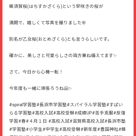
蜂須賀桜(はちすかざくら)という早咲きの桜が
満開で、嬉しくて写真を撮りました🌸
別名が乙女桜(おとめざくら)とも言うらしいです。
確かに、美しさと可愛らしさの両方兼ね備えてます✨
さて、今日から心機一転！
今年度も一緒に頑張ろうね🤗✨
#spiral学習塾#長浜市学習塾#スパイラル学習塾#すぱい
らる学習塾#高校入試#高校受験#成績UP#苦手克服#反復
学習#春#４月１日 #高校入試#滋賀県高校入試#長浜市塾
#学習塾#小学生#中学生#高校受験#新年度#豊国神社#蜂