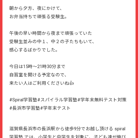
朝から夕方、夜にかけて、
お弁当持ちで頑張る受験生。
午後の早い時間から夜まで頑張っていた
受験生並みの中１、中２の子たちもいて、
感心するばかりでした。
今日は15時〜21時30分まで
自習室を開ける予定なので、
来たい人はご利用くださいね👍
#Spiral学習塾#スパイラル学習塾#学年末無料テスト対策
#長浜市学習塾#学年末テスト
滋賀県長浜市の長浜駅から徒歩9分でお越し頂ける spiral
学習塾 では、小学生と中学生を対象に、子ども達が伸び