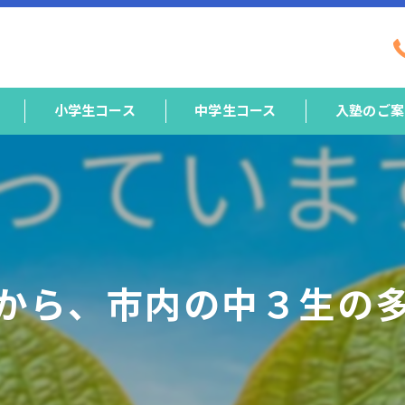
小学生コース
中学生コース
入塾のご案
から、市内の中３生の