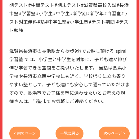
期テスト#中間テスト#期末テスト#滋賀県高校入試#長浜
市塾#学習塾#小学生#中学生#新学期#新学年#自習室#テ
スト対策無料#塾#中学生塾#小学生塾#テスト期間 #テス
ト勉強
滋賀県長浜市の長浜駅から徒歩9分でお越し頂ける spiral
学習塾 では、小学生と中学生を対象に、子ども達が伸び
伸び学習できる空間をご提供いたします。 当塾は長浜小
学校や長浜市立西中学校にも近く、学校帰りに立ち寄り
やすい塾として、子ども達にも安心して通っていただけま
すので、長浜市でお子様を塾に通わせたいとお考えの親
御さんは、当塾までお気軽にご連絡ください。
< 前のページ
一覧に戻る
次のページ >