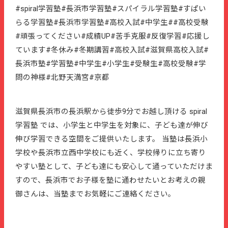
#spiral学習塾#長浜市学習塾#スパイラル学習塾#すぱい
らる学習塾#長浜市学習塾#高校入試#中学生##高校受験
#頑張ってください#成績UP#苦手克服#反復学習#応援し
ています#冬休み#冬期講習#高校入試#滋賀県高校入試#
長浜市塾#学習塾#中学生#小学生#受験生#高校受験#学
問の神様#北野天満宮#京都
滋賀県長浜市の長浜駅から徒歩9分でお越し頂ける spiral
学習塾 では、小学生と中学生を対象に、子ども達が伸び
伸び学習できる空間をご提供いたします。 当塾は長浜小
学校や長浜市立西中学校にも近く、学校帰りに立ち寄り
やすい塾として、子ども達にも安心して通っていただけま
すので、長浜市でお子様を塾に通わせたいとお考えの親
御さんは、当塾までお気軽にご連絡ください。