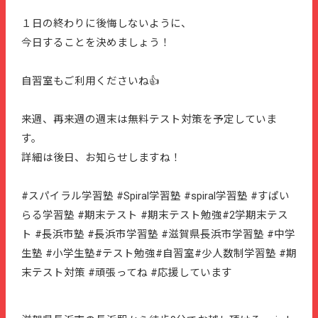
１日の終わりに後悔しないように、
今日することを決めましょう！
自習室もご利用くださいね👍
来週、再来週の週末は無料テスト対策を予定していま
す。
詳細は後日、お知らせしますね！
#スパイラル学習塾 #Spiral学習塾 #spiral学習塾 #すぱい
らる学習塾 #期末テスト #期末テスト勉強#2学期末テス
ト #長浜市塾 #長浜市学習塾 #滋賀県長浜市学習塾 #中学
生塾 #小学生塾#テスト勉強#自習室#少人数制学習塾 #期
末テスト対策 #頑張ってね #応援しています