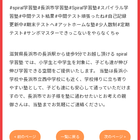
#spiral学習塾#長浜市学習塾#Spiral学習塾#スパイラル学
習塾#中間テスト結果#中間テスト頑張ったね#自己記録
更新中#期末テストへ#アットホームな塾#少人数制#定期
テスト#サンボマスターできっこないをやらなくちゃ
滋賀県長浜市の長浜駅から徒歩9分でお越し頂ける spiral
学習塾 では、小学生と中学生を対象に、子ども達が伸び
伸び学習できる空間をご提供いたします。 当塾は長浜小
学校や長浜市立西中学校にも近く、学校帰りに立ち寄り
やすい塾として、子ども達にも安心して通っていただけま
すので、長浜市でお子様を塾に通わせたいとお考えの親
御さんは、当塾までお気軽にご連絡ください。
< 前のページ
一覧に戻る
次のページ >