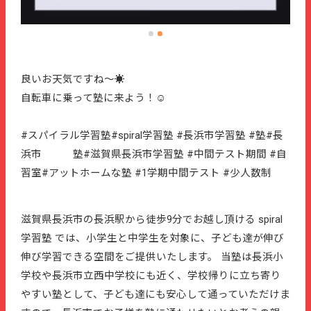
良いお天気ですね～☀
自転車に乗って塾に来よう！☺️
#スパイラル学習塾#spiral学習塾 #長浜市学習塾 #塾#長
浜市 塾#滋賀県長浜市学習塾 #中間テスト期間 #自
習室#アットホームな塾 #1学期中間テスト #少人数制
滋賀県長浜市の長浜駅から徒歩9分でお越し頂ける spiral
学習塾 では、小学生と中学生を対象に、子ども達が伸び
伸び学習できる空間をご提供いたします。 当塾は長浜小
学校や長浜市立西中学校にも近く、学校帰りに立ち寄り
やすい塾として、子ども達にも安心して通っていただけま