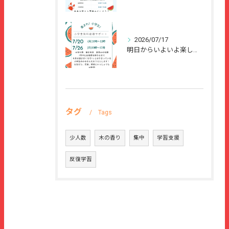
2026/07/17
明日からいよいよ楽しい夏休みが始まりますね🌻
タグ
Tags
少人数
木の香り
集中
学習支援
反復学習