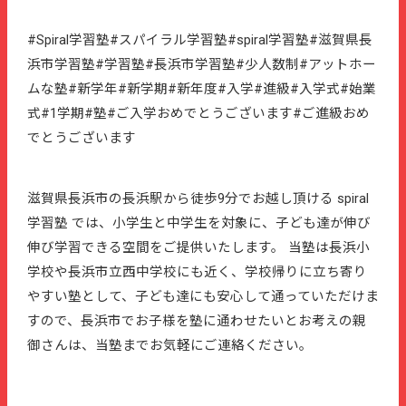
#Spiral学習塾#スパイラル学習塾#spiral学習塾#滋賀県長
浜市学習塾#学習塾#長浜市学習塾#少人数制#アットホー
ムな塾#新学年#新学期#新年度#入学#進級#入学式#始業
式#1学期#塾#ご入学おめでとうございます#ご進級おめ
でとうございます
滋賀県長浜市の長浜駅から徒歩9分でお越し頂ける spiral
学習塾 では、小学生と中学生を対象に、子ども達が伸び
伸び学習できる空間をご提供いたします。 当塾は長浜小
学校や長浜市立西中学校にも近く、学校帰りに立ち寄り
やすい塾として、子ども達にも安心して通っていただけま
すので、長浜市でお子様を塾に通わせたいとお考えの親
御さんは、当塾までお気軽にご連絡ください。