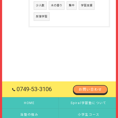
少人数
木の香り
集中
学習支援
反復学習
0749-53-3106
お問い合わせ
HOME
Spiral学習塾について
当塾の強み
小学生コース