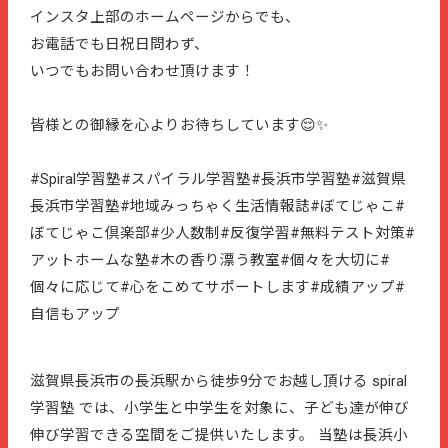
インスタ上部のホームページからでも、
お電話でも日祝日問わず、
いつでもお問い合わせ頂けます！
皆様との御縁を心よりお待ちしています😌✨
#Spiral学習塾#スパイラル学習塾#長浜市学習塾#滋賀県
長浜市学習塾#地域みっちゃく生活情報誌#ぼてじゃこ#
ぼてじゃこ倶楽部#少人数制#反復学習#無料テスト対策#
アットホームな塾#木の香り漂う教室#個々を大切に#
個々に応じて#心をこめてサポートします#成績アップ#
自信もアップ
滋賀県長浜市の長浜駅から徒歩9分でお越し頂ける spiral
学習塾 では、小学生と中学生を対象に、子ども達が伸び
伸び学習できる空間をご提供いたします。 当塾は長浜小