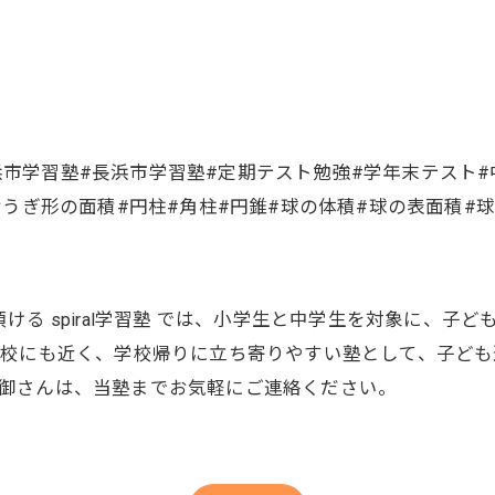
県長浜市学習塾#長浜市学習塾#定期テスト勉強#学年末テスト
おうぎ形の面積#円柱#角柱#円錐#球の体積#球の表面積#
ける spiral学習塾 では、小学生と中学生を対象に、子
学校にも近く、学校帰りに立ち寄りやすい塾として、子ど
御さんは、当塾までお気軽にご連絡ください。