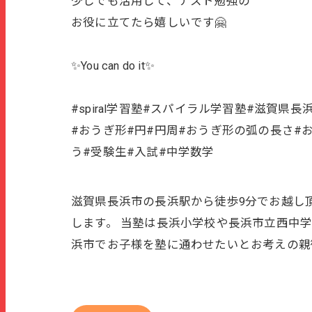
少しでも活用して、テスト勉強の
お役に立てたら嬉しいです🤗
✨You can do it✨
#spiral学習塾#スパイラル学習塾#滋賀
#おうぎ形#円#円周#おうぎ形の弧の長さ#
う#受験生#入試#中学数学
滋賀県長浜市の長浜駅から徒歩9分でお越し頂
します。 当塾は長浜小学校や長浜市立西中
浜市でお子様を塾に通わせたいとお考えの親