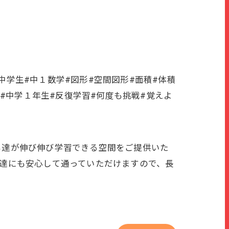
#中学生#中１数学#図形#空間図形#面積#体積
球#中学１年生#反復学習#何度も挑戦#覚えよ
ども達が伸び伸び学習できる空間をご提供いた
も達にも安心して通っていただけますので、長