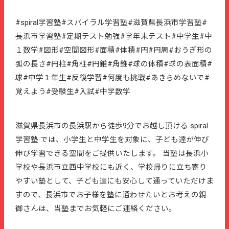
#spiral学習塾#スパイラル学習塾#滋賀県長浜市学習塾#
長浜市学習塾#定期テスト勉強#学年末テスト#中学生#中
１数学#図形#空間図形#面積#体積#円#円周#おうぎ形の
弧の長さ#円柱#角柱#円錐#角錐#球の体積#球の表面積#
球#中学１年生#反復学習#何度も挑戦#あきらめないで#
覚えよう#受験生#入試#中学数学
滋賀県長浜市の長浜駅から徒歩9分でお越し頂ける spiral
学習塾 では、小学生と中学生を対象に、子ども達が伸び
伸び学習できる空間をご提供いたします。 当塾は長浜小
学校や長浜市立西中学校にも近く、学校帰りに立ち寄り
やすい塾として、子ども達にも安心して通っていただけま
すので、長浜市でお子様を塾に通わせたいとお考えの親
御さんは、当塾までお気軽にご連絡ください。