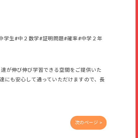
#中学生#中２数学#証明問題#確率#中学２年
ども達が伸び伸び学習できる空間をご提供いた
も達にも安心して通っていただけますので、長
次のページ >