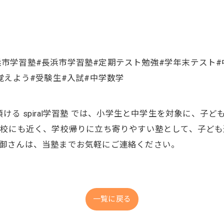
県長浜市学習塾#長浜市学習塾#定期テスト勉強#学年末テスト
覚えよう#受験生#入試#中学数学
ける spiral学習塾 では、小学生と中学生を対象に、子
学校にも近く、学校帰りに立ち寄りやすい塾として、子ど
御さんは、当塾までお気軽にご連絡ください。
一覧に戻る