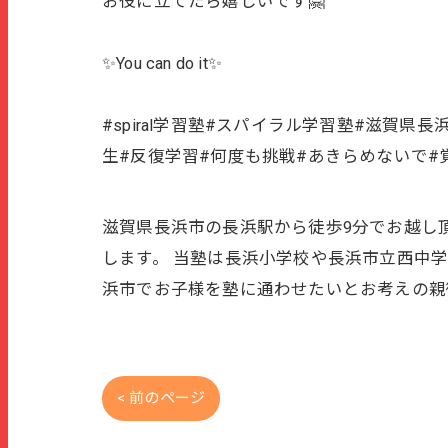
お役に立てたら嬉しいです🤗
✨You can do it✨
#spiral学習塾#スパイラル学習塾#滋賀
生#反復学習#何度も挑戦#あきらめないで#
滋賀県長浜市の長浜駅から徒歩9分でお越し頂
します。 当塾は長浜小学校や長浜市立西中
浜市でお子様を塾に通わせたいとお考えの親
< 前のページ