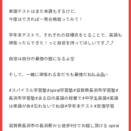
単語テストはまた来週もするけど、
今度はできれば一発合格狙ってみて！
学年末テストで、それぞれの目標点をとることで、英語も
頑張ったらできた！っと自信を持ってほしいです⤴⤴
自信は自分の最強の鎧になるよ👹
そして、一緒に頑張れる友だちも最強だね🙋🙇💁✨
#スパイラル学習塾#spiral学習塾#滋賀県長浜市学習塾#
長浜市学習塾#ある日の英語の授業で#中学生英語#英語
は単語が命#忘れないでね😅#学年末テスト#反復学習
滋賀県長浜市の長浜駅から徒歩9分でお越し頂ける spiral